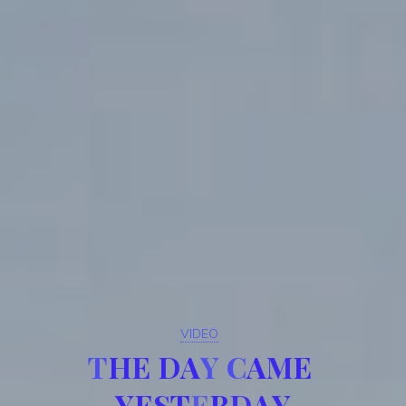
VIDEO
T
H
E
D
A
Y
C
A
M
E
Y
E
S
T
E
R
D
A
Y